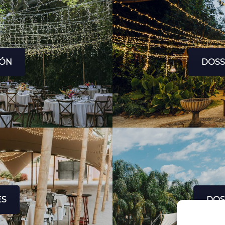
IÓN
DOSS
ES
DOS